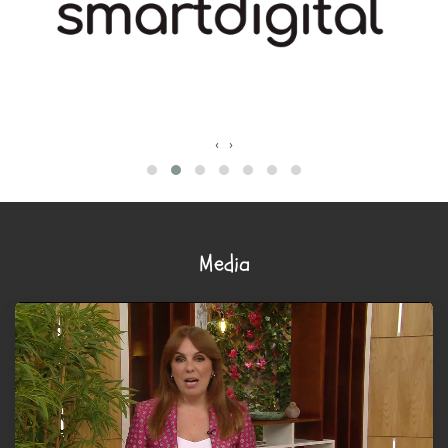
‹
›
Media