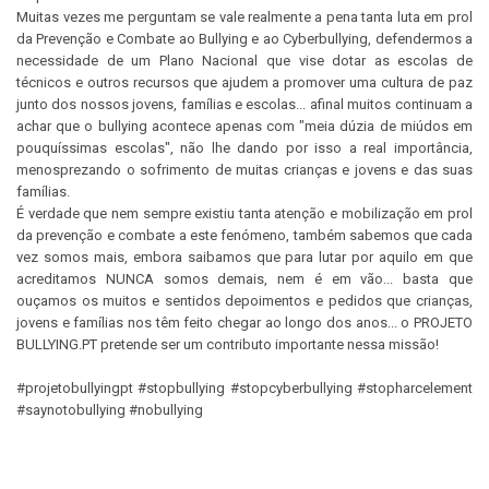
Muitas vezes me perguntam se vale realmente a pena tanta luta em prol
da Prevenção e Combate ao Bullying e ao Cyberbullying, defendermos a
necessidade de um Plano Nacional que vise dotar as escolas de
técnicos e outros recursos que ajudem a promover uma cultura de paz
junto dos nossos jovens, famílias e escolas... afinal muitos continuam a
achar que o bullying acontece apenas com "meia dúzia de miúdos em
pouquíssimas escolas", não lhe dando por isso a real importância,
menosprezando o sofrimento de muitas crianças e jovens e das suas
famílias.
É verdade que nem sempre existiu tanta atenção e mobilização em prol
da prevenção e combate a este fenómeno, também sabemos que cada
vez somos mais, embora saibamos que para lutar por aquilo em que
acreditamos NUNCA somos demais, nem é em vão... basta que
ouçamos os muitos e sentidos depoimentos e pedidos que crianças,
jovens e famílias nos têm feito chegar ao longo dos anos... o PROJETO
BULLYING.PT pretende ser um contributo importante nessa missão!
#projetobullyingpt #stopbullying #stopcyberbullying #stopharcelement
#saynotobullying #nobullying