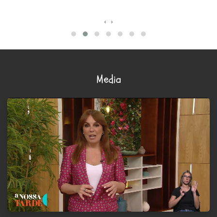
‹
›
Media