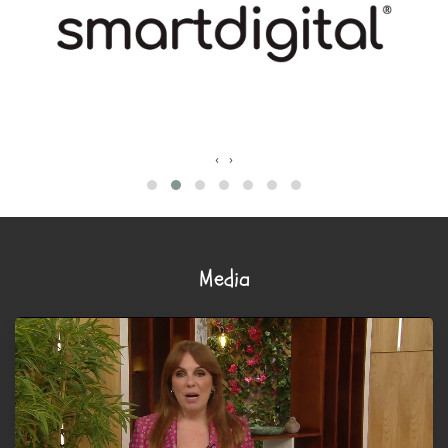
‹
›
Media