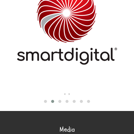
‹
›
Media