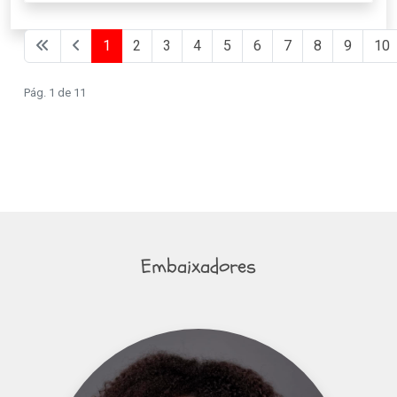
1
2
3
4
5
6
7
8
9
10
Pág. 1 de 11
Embaixadores