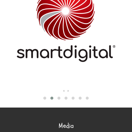
‹
›
Media