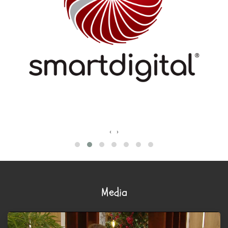
‹
›
Media